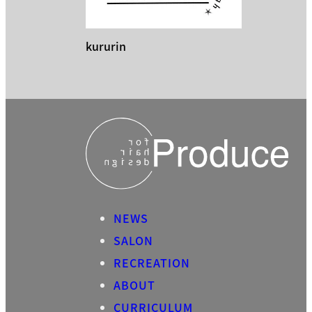
kururin
NEWS
SALON
RECREATION
ABOUT
CURRICULUM