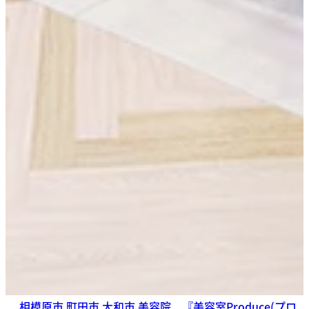
相模原市 町田市 大和市 美容院 『美容室Produce(プロ