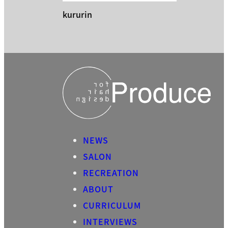
kururin
NEWS
SALON
RECREATION
ABOUT
CURRICULUM
INTERVIEWS