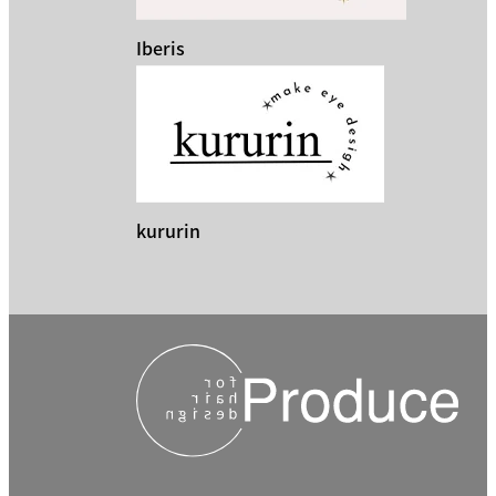
Iberis
kururin