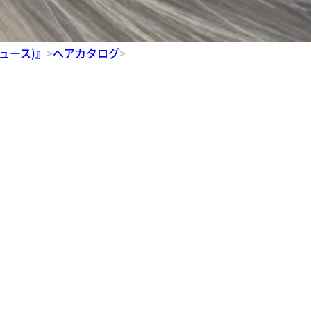
デュース)』
>
ヘアカタログ
>