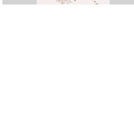
Iberis
kururin