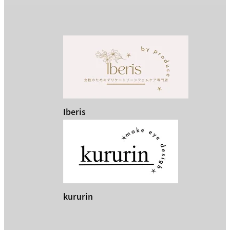
Iberis
kururin