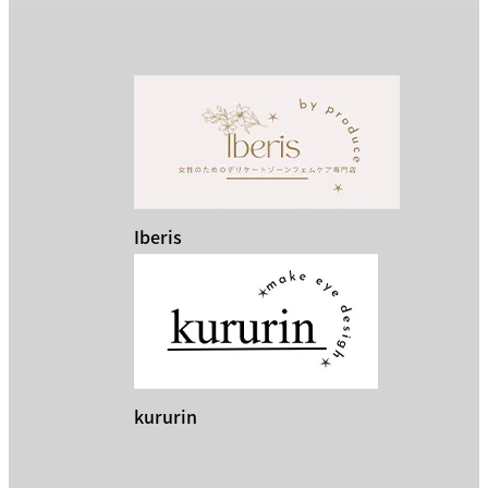
Iberis
kururin