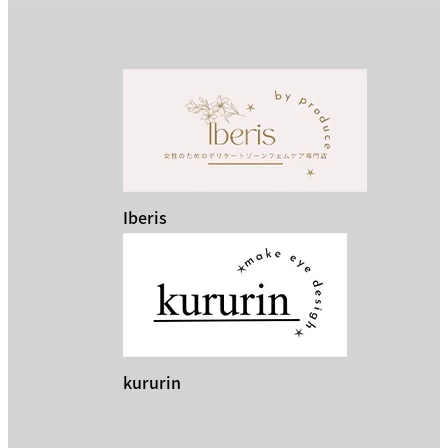
Iberis
kururin