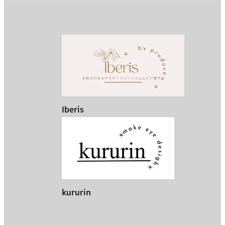
Iberis
kururin