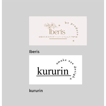
Iberis
kururin