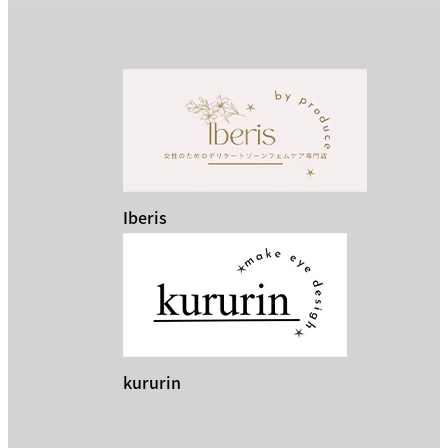
Iberis
kururin